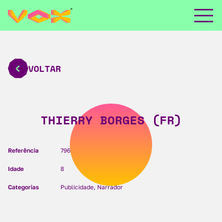
VOLTAR
THIERRY BORGES (FR)
Referência
796
Idade
8
Categorias
Publicidade, Narrador