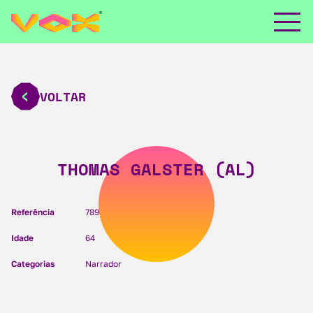
VOLTAR
THOMAS GALSTER (AL)
Referência
789
Idade
64
Categorias
Narrador