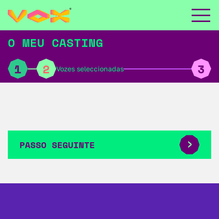
O MEU CASTING
1
2
3
Vozes seleccionadas
PASSO SEGUINTE