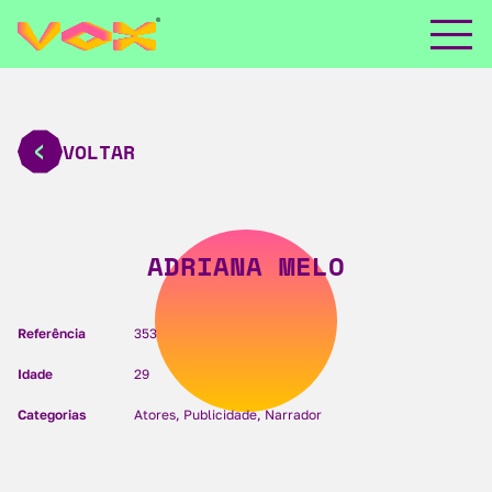
VOLTAR
ADRIANA MELO
Referência
353
Idade
29
Categorias
Atores, Publicidade, Narrador