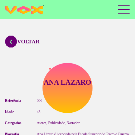
VOLTAR
ANA LÁZARO
Referência
096
Idade
43
Categorias
Atores, Publicidade, Narrador
Biografia
Ana Lázaro é licenciada pela Escola Superior de Teatro e Cinema