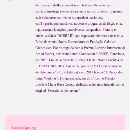
de Lisboa, trabalha como atriz em teatro e televisão, bem
como dramaturga e encenadora, entre outros projetos. Enquanto
atriz colaborou com várias companhias nacionais,
em Tv participou em séries, novelas e programas de ficção e faz
regularmente locuções para diversas campanhas. Fundou o
núcleo artístico 'DOBRAR', cujo espetáculo de estreia recebeu a
Bolsa de Apoio Novos Encenadores da Fundação Calouste
Gulbenkian. Foi distinguida com o Prémio Literário Internacional
Sea of Words, pela Anna Lindh Foundation / IEMED, Barcelona,
em 2013. Em 2014, venceu o Prémio FNAC Novos Talentos da
LITERATURA 2014. Em 2016, publicou “O Estranho Apetite
de Belemundo” (Porto Editora) e em 2017 lançou “A Dança das
Raias Voadoras”. Foi galardoada, em 2017, com o Prémio
Literário Maria Rosa Colaço, dedicado à literatura infantil, com o
original “Pescadores de nuvens”.
Voice Catalog