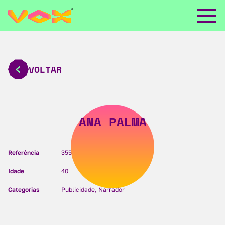
VOLTAR
ANA PALMA
Referência
355
Idade
40
Categorias
Publicidade, Narrador