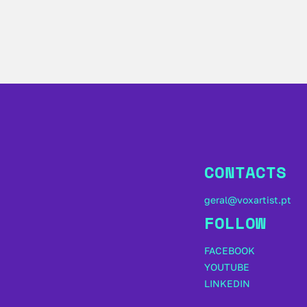
CONTACTS
geral@voxartist.pt
FOLLOW
FACEBOOK
YOUTUBE
LINKEDIN