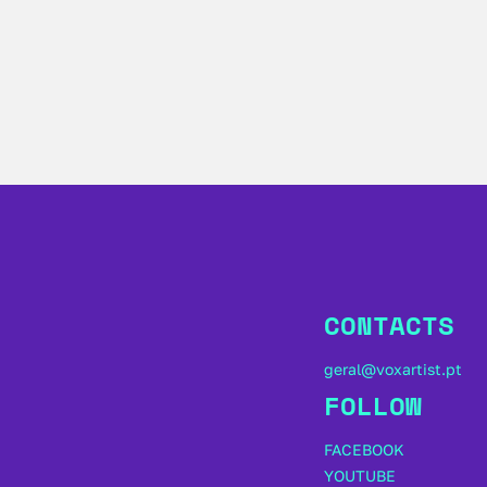
CONTACTS
geral@voxartist.pt
FOLLOW
FACEBOOK
YOUTUBE