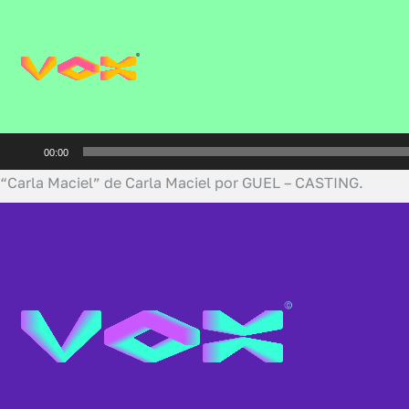
Reprodutor
00:00
de
“Carla Maciel” de Carla Maciel por GUEL – CASTING.
áudio