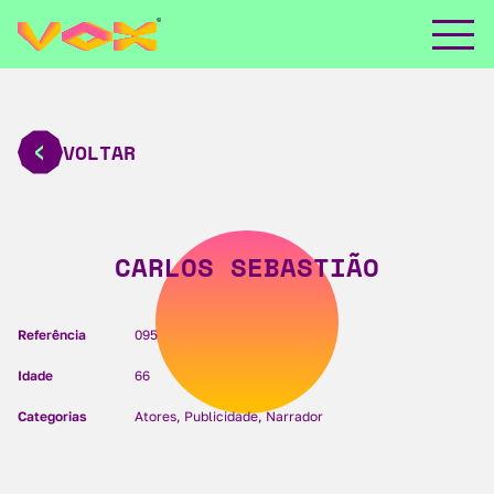
VOLTAR
CARLOS SEBASTIÃO
Referência
095
Idade
66
Categorias
Atores, Publicidade, Narrador