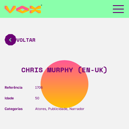
VOLTAR
CHRIS MURPHY (EN-UK)
Referência
1706
Idade
50
Categorias
Atores, Publicidade, Narrador