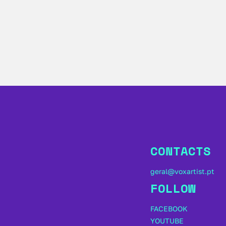
CONTACTS
geral@voxartist.pt
FOLLOW
FACEBOOK
YOUTUBE