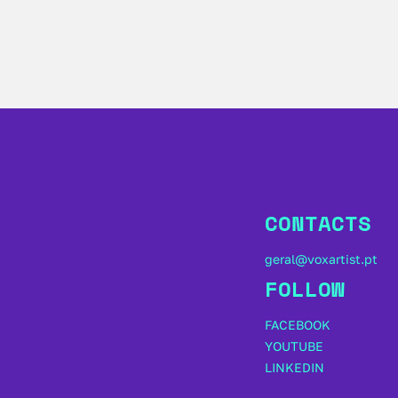
CONTACTS
geral@voxartist.pt
FOLLOW
FACEBOOK
YOUTUBE
LINKEDIN