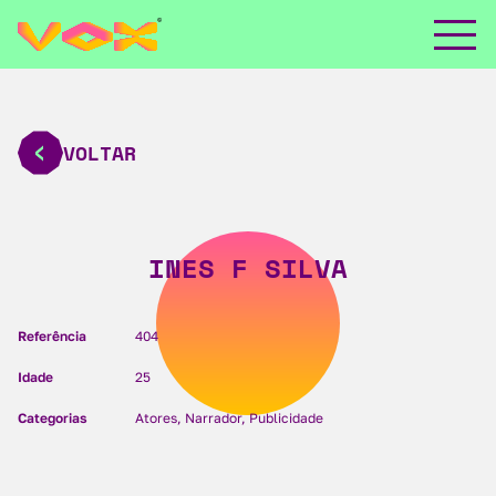
VOLTAR
INES F SILVA
Referência
404
Idade
25
Categorias
Atores, Narrador, Publicidade