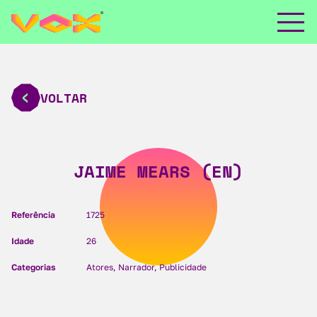
VOLTAR
JAIME MEARS (EN)
Referência
1725
Idade
26
Categorias
Atores, Narrador, Publicidade