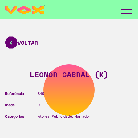
VOLTAR
LEONOR CABRAL (K)
Referência
840
Idade
9
Categorias
Atores, Publicidade, Narrador