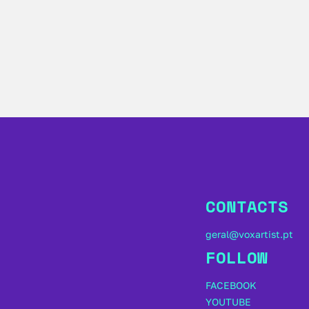
CONTACTS
geral@voxartist.pt
FOLLOW
FACEBOOK
YOUTUBE