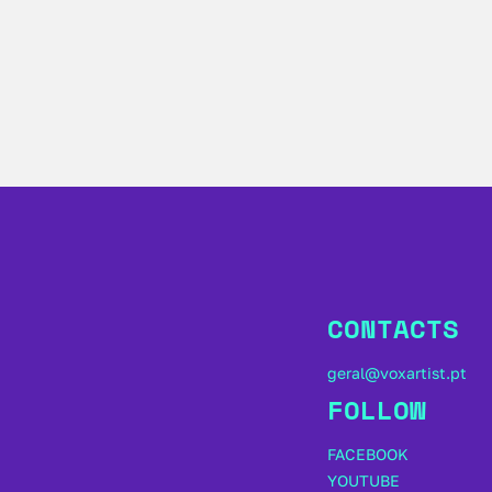
CONTACTS
geral@voxartist.pt
FOLLOW
FACEBOOK
YOUTUBE