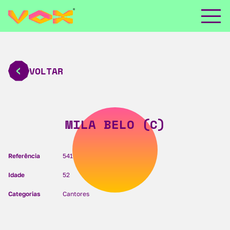
VOLTAR
MILA BELO (C)
Referência
541
Idade
52
Categorias
Cantores