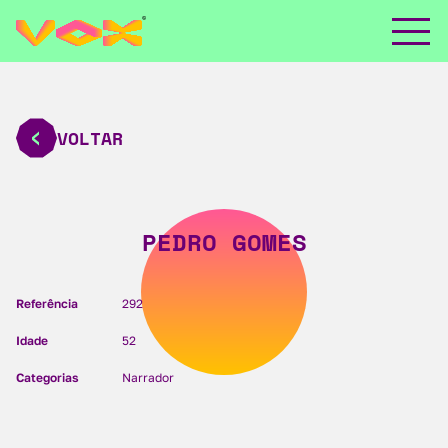
VOLTAR
PEDRO GOMES
Referência
292
Idade
52
Categorias
Narrador