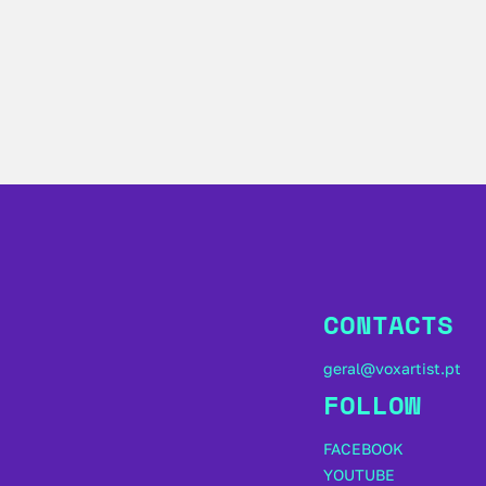
CONTACTS
geral@voxartist.pt
FOLLOW
FACEBOOK
YOUTUBE