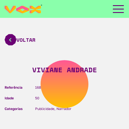
VOLTAR
VIVIANE ANDRADE
Referência
168
Idade
50
Categorias
Publicidade, Narrador